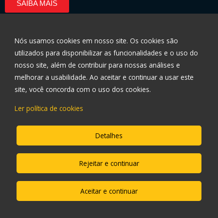
SAIBA MAIS
Nós usamos cookies em nosso site. Os cookies são
utilizados ​​para disponibilizar as funcionalidades e o uso do
nosso site, além de contribuir para nossas análises e
Políticas de Privacidade
melhorar a usabilidade. Ao aceitar e continuar a usar este
site, você concorda com o uso dos cookies.
Encontre-nos
Ler política de cookies
Telefone: 3003-0696
Detalhes
Av. Giovanni Gronchi, 6195, Sl 1614/1615
Vila Andrade, São Paulo – SP 05724-003
Rejeitar e continuar
Aceitar e continuar